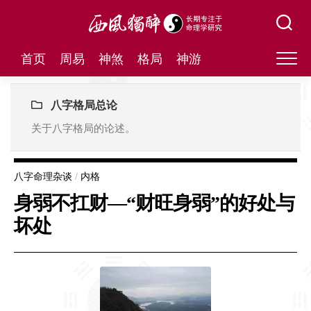
Skip
to
content
首页
周易
神煞
格局
神游
八字格局总论
关于八字格局的论述。
八字命理杂谈
/
内格
身弱不扛财—“财旺身弱”的好处与
坏处