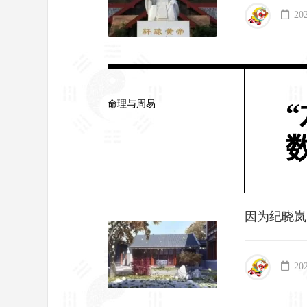
20
命理与周易
因为纪晓岚
20