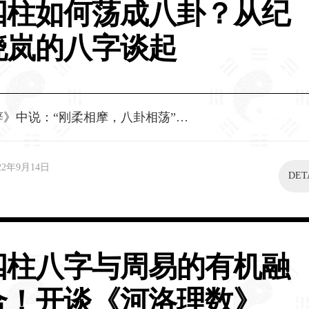
四柱如何荡成八卦？从纪
晓岚的八字谈起
辞》中说：“刚柔相摩，八卦相荡”…
22年9月14日
DET
四柱八字与周易的有机融
合！开谈《河洛理数》