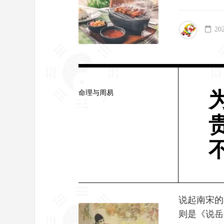
20
命理与周易
说起南宋的
则是《说岳