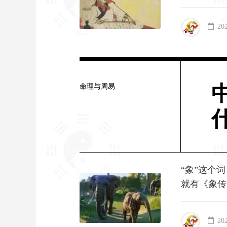
20
命理与周易
“象”这个
就有《象传
20