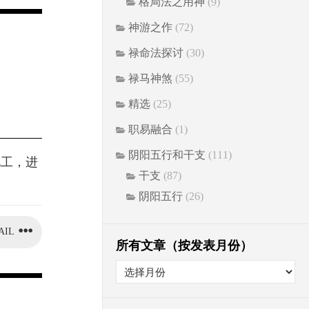
格局法之用神
(9)
神游之作
(72)
禄命法探讨
(30)
禄马神煞
(55)
精选
(25)
职易融合
(1)
阴阳五行和干支
(111)
化工，进
干支
(87)
阴阳五行
(26)
AIL
所有文章（按发表月份）