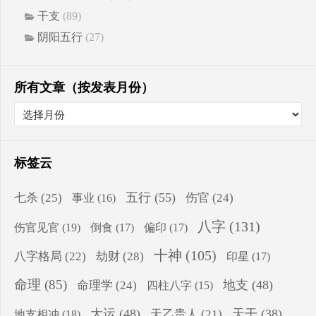
干支
(89)
阴阳五行
(27)
所有文章（按发表月份）
标签云
五行
(55)
七杀
(25)
伤官
(24)
事业
(16)
八字
(131)
伤官见官
(19)
倒食
(17)
偏印
(17)
十神
(105)
八字格局
(22)
劫财
(28)
印星
(17)
命理
(85)
地支
(48)
命理学
(24)
四柱八字
(15)
大运
(48)
天干
(38)
地支相冲
(18)
天乙贵人
(21)