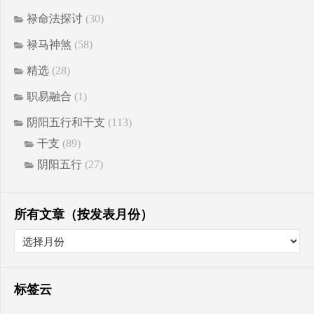
禄命法探讨
(30)
禄马神煞
(58)
精选
(28)
职易融合
(1)
阴阳五行和干支
(113)
干支
(89)
阴阳五行
(27)
所有文章（按发表月份）
标签云