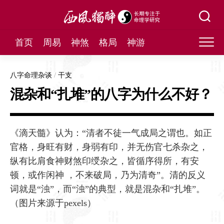
Skip
to
content
首页
周易
神煞
格局
神游
八字命理杂谈
/
干支
混杂和“扎堆”的八字为什么不好？
《滴天髓》认为：“清者不徒一气成局之谓也。如正
官格，身旺有财，身弱有印，并无伤官七杀杂之，
纵有比肩食神财煞印绶杂之，皆循序得所，有安
顿，或作闲神 ，不来破局，乃为清奇”。清的反义
词就是“浊”，而“浊”的典型，就是混杂和“扎堆”。
（图片来源于pexels）