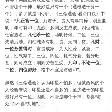
不管哪个十神，最好是只有一个（通根透干算一
个），多了就是“不清”。《三命通会·看命口诀》中
说：“凡
正官一位
，乃君子、贵人笃厚纯粹，刚直廉
明，年时有印，尤妙。多则反主成败。四位纯官，
仕宦虚名。凡
七杀一位
，聪明伶俐。二位、三位，
先清后浊。四柱纯杀有制，贵。无制，贫。凡
财，
一位务要得时
，富贵成家，为人性躁，紧急。二
位，性气减半。三位、四位，耗气身衰。若身旺
甚，则可成立；弱则劳苦生受。凡
印，不论一位、
二位、四位都好
，格中不宜见财破印”。
虽然《三命通会》认为印星不怕多，但就西风的个
人经验来说，印星还是不喜多的，至少透干的印星
最好只有一位。因此，不管是哪个十神，都喜“独
处”而不喜“扎堆”。