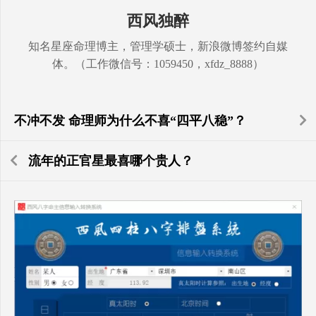
西风独醉
知名星座命理博主，管理学硕士，新浪微博签约自媒
体。（工作微信号：1059450，xfdz_8888）
不冲不发 命理师为什么不喜“四平八稳”？
流年的正官星最喜哪个贵人？