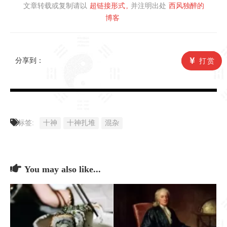
文章转载或复制请以
超链接形式
并注明出处
西风独醉的
博客
分享到：
打赏
标签:
十神
十神扎堆
混杂
You may also like...