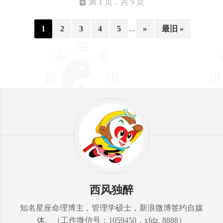
第 1 页，共 9 页
1
2
3
4
5
...
»
最旧 »
西风独醉
知名星座命理博主，管理学硕士，新浪微博签约自媒
体。（工作微信号：1059450，xfdz_8888）