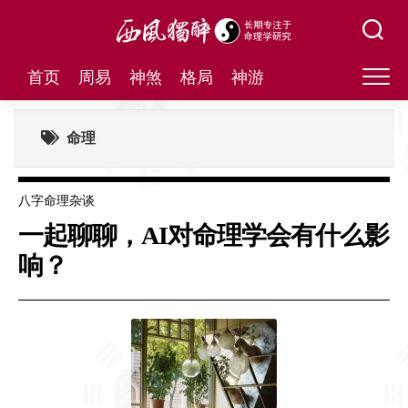
Skip
to
content
首页
周易
神煞
格局
神游
命理
八字命理杂谈
一起聊聊，AI对命理学会有什么影
响？