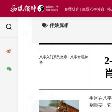
Skip
to
命理研究 | 生辰八字算命 | 
content
伴娘属相
八字入门系列文章
/
八字命理杂
谈
生肖在八字
别重要，它