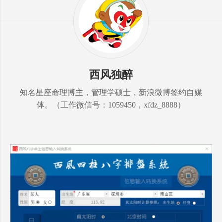
西风独醉
知名星座命理博主，管理学硕士，新浪微博签约自媒
体。（工作微信号：1059450，xfdz_8888）