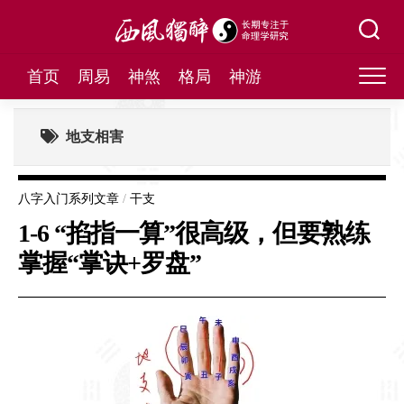
Skip
to
content
首页
周易
神煞
格局
神游
地支相害
八字入门系列文章
/
干支
1-6 “掐指一算”很高级，但要熟练
掌握“掌诀+罗盘”