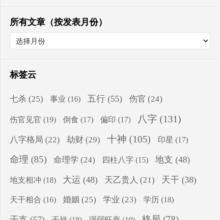
所有文章（按发表月份）
标签云
五行
(55)
七杀
(25)
伤官
(24)
事业
(16)
八字
(131)
伤官见官
(19)
倒食
(17)
偏印
(17)
十神
(105)
八字格局
(22)
劫财
(29)
印星
(17)
命理
(85)
地支
(48)
命理学
(24)
四柱八字
(15)
大运
(48)
天干
(38)
地支相冲
(18)
天乙贵人
(21)
婚姻
(25)
学业
(23)
学历
(18)
天干相合
(16)
格局
(78)
干支
(57)
干禄
(18)
强弱旺衰
(19)