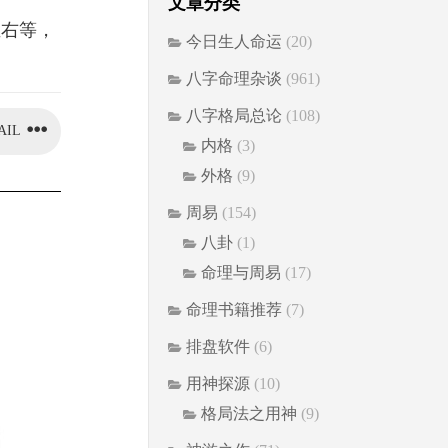
文章分类
左右等，
今日生人命运
(20)
八字命理杂谈
(961)
八字格局总论
(108)
AIL
内格
(3)
外格
(9)
周易
(154)
八卦
(1)
命理与周易
(17)
命理书籍推荐
(7)
排盘软件
(6)
用神探源
(10)
格局法之用神
(9)