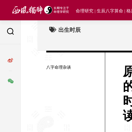
Skip
to
命理研究 | 生辰八字算命 | 
content
出生时辰
八字命理杂谈