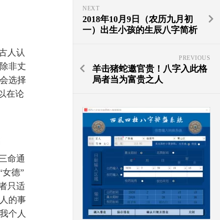
NEXT
2018年10月9日（农历九月初
一）出生小孩的生辰八字简析
古人认
PREVIOUS
除非丈
羊击猪蛇邀官贵！八字入此格
局者当为富贵之人
会选择
以在论
三命通
女德”
者只适
人的事
我个人