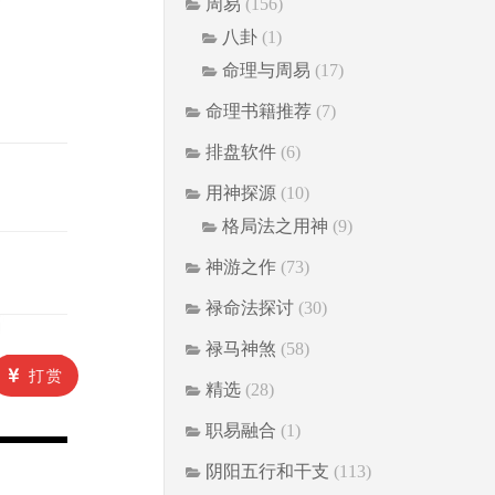
周易
(156)
八卦
(1)
命理与周易
(17)
命理书籍推荐
(7)
排盘软件
(6)
用神探源
(10)
格局法之用神
(9)
神游之作
(73)
禄命法探讨
(30)
禄马神煞
(58)
打赏
精选
(28)
职易融合
(1)
阴阳五行和干支
(113)