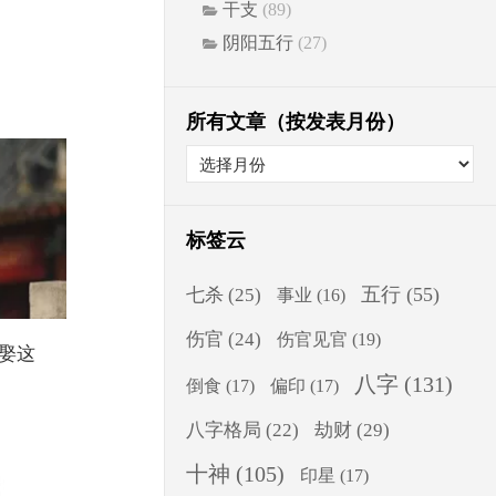
干支
(89)
阴阳五行
(27)
所有文章（按发表月份）
标签云
五行
(55)
七杀
(25)
事业
(16)
伤官
(24)
伤官见官
(19)
娶这
八字
(131)
倒食
(17)
偏印
(17)
八字格局
(22)
劫财
(29)
十神
(105)
印星
(17)