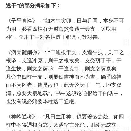
透干”的部分摘录如下：
《子平真诠》：“如木生寅卯，日与月同，本身不可
为用，必看四柱有无财官煞食透干会支，另取用
神”，全本书中对各柱透干都是同等对待。
《滴天髓阐微》：“干通根于支，支逢生扶，则干之
根坚，支逢冲克，则干之根拔矣。支受荫于干，干
逢生扶，则支之荫盛；干逢克制，则支之荫衰矣。
凡命中四柱干支，则显然吉神而不为吉，确乎凶神
而不为凶者，皆是故也，此无论天干一气，地支双
清，总要天覆地载”。书中这段论通根透干的话中，
也没有说必须要本柱透干通根。
《神峰通考》：“凡日主用神，俱要著落之处。如四
柱中不得通根有靠，又遇空亡死绝，则终无成立，