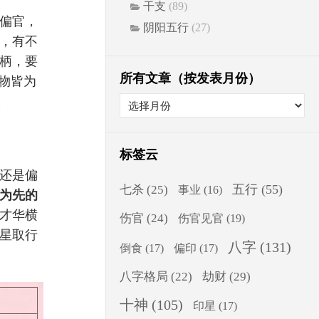
干支
(89)
偏官，
阴阳五行
(27)
，有不
柄，要
所有文章（按发表月份）
物皆为
标签云
还是偏
五行
(55)
七杀
(25)
事业
(16)
为先的
才华横
伤官
(24)
伤官见官
(19)
星取行
八字
(131)
倒食
(17)
偏印
(17)
八字格局
(22)
劫财
(29)
十神
(105)
印星
(17)