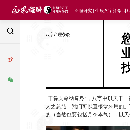
Skip
to
命理研究 | 生辰八字算命 | 
content
八字命理杂谈
“干禄支命纳音身”，八字中以天干
人之总结，我们可以直接拿来用的。
的（当然也要包括月令本气），以天