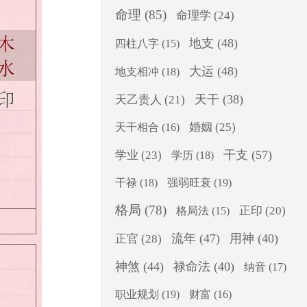
命理
(85)
命理学
(24)
地支
(48)
四柱八字
(15)
大运
(48)
地支相冲
(18)
天干
(38)
天乙贵人
(21)
婚姻
(25)
天干相合
(16)
干支
(57)
学业
(23)
学历
(18)
干禄
(18)
强弱旺衰
(19)
格局
(78)
正印
(20)
格局法
(15)
流年
(47)
用神
(40)
正官
(28)
神煞
(44)
禄命法
(40)
纳音
(17)
职业规划
(19)
财富
(16)