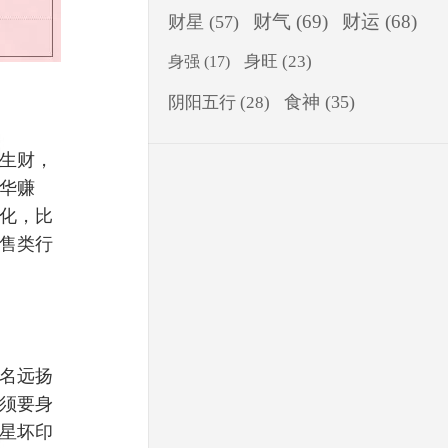
财气
(69)
财运
(68)
财星
(57)
身旺
(23)
身强
(17)
食神
(35)
阴阳五行
(28)
生财，
华赚
化，比
售类行
名远扬
须要身
星坏印