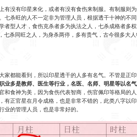
上有没有印星来化，或者有没有食伤来制服。有制服则为
。七杀旺的人不一定非为管理人员，根据透干十神的不同
学者型人才，食伤克杀者多为执法之人，七杀成格者多权
旺，七杀同旺之人，为身杀两停，多有贵气，古今很多大人
大家都能看到，所以印星透干的人多有名气。不管是正印
职业多是教师、医生等行业，名医、名师、明星等以名气
官和食神为美，因为食伤代表智商，伤官佩印等格局的人
，有正官星在月令成格，也是非常不错的，此类八字以印
行业的管理人员，也是非常好的。