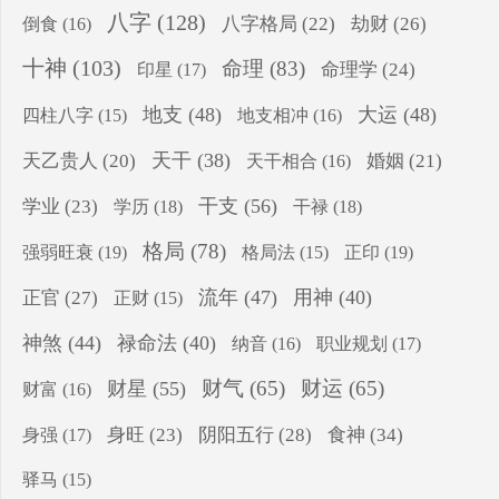
八字
(128)
八字格局
(22)
劫财
(26)
倒食
(16)
十神
(103)
命理
(83)
命理学
(24)
印星
(17)
地支
(48)
大运
(48)
四柱八字
(15)
地支相冲
(16)
天干
(38)
天乙贵人
(20)
婚姻
(21)
天干相合
(16)
干支
(56)
学业
(23)
学历
(18)
干禄
(18)
格局
(78)
强弱旺衰
(19)
正印
(19)
格局法
(15)
流年
(47)
用神
(40)
正官
(27)
正财
(15)
神煞
(44)
禄命法
(40)
纳音
(16)
职业规划
(17)
财气
(65)
财运
(65)
财星
(55)
财富
(16)
食神
(34)
身旺
(23)
阴阳五行
(28)
身强
(17)
驿马
(15)