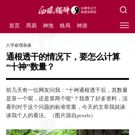
Skip
to
content
首页
周易
神煞
格局
神游
八字命理杂谈
通根透干的情况下，要怎么计算
“十神”数量？
前几天有一位网友问我：“十神通根透干后，其数量
是算一个呢，还是算两个呢”？我查了好多资料，没
看到对于这个问题的标准答案，今天的文章我就谈
谈我个人的看法。（图片源自pexels）