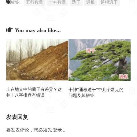
标签:
五行数量
十神数量
透干
通根
通根透干
You may also like...
土在地支中的藏干有差异？这
十神“通根透干”中几个常见的
并非八字排盘有错误
问题及其解答
发表回复
要发表评论，您必须先
登录
。