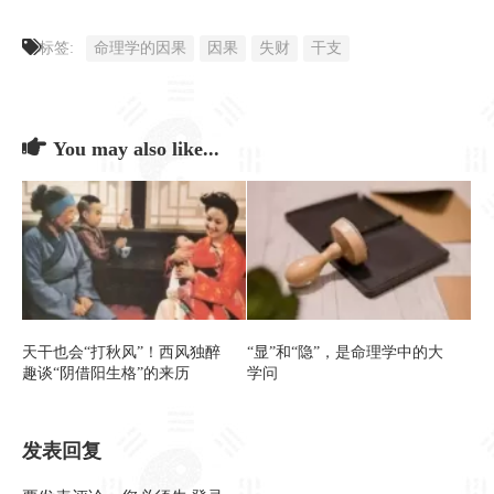
标签:
命理学的因果
因果
失财
干支
You may also like...
天干也会“打秋风”！西风独醉
“显”和“隐”，是命理学中的大
趣谈“阴借阳生格”的来历
学问
发表回复