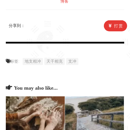
博客
分享到：
打赏
标签:
地支相冲
天干相克
支冲
You may also like...