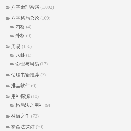
八字命理杂谈
(1,002)
八字格局总论
(109)
内格
(4)
外格
(9)
周易
(156)
八卦
(1)
命理与周易
(17)
命理书籍推荐
(7)
排盘软件
(6)
用神探源
(10)
格局法之用神
(9)
神游之作
(73)
禄命法探讨
(30)