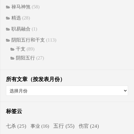
禄马神煞
(58)
精选
(28)
职易融合
(1)
阴阳五行和干支
(113)
干支
(89)
阴阳五行
(27)
所有文章（按发表月份）
标签云
五行
(55)
七杀
(25)
伤官
(24)
事业
(16)