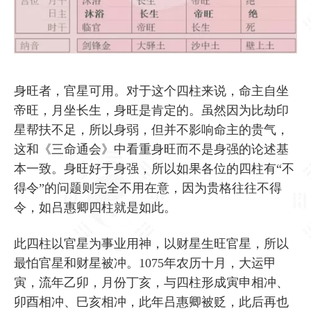
身旺者，官星可用。对于这个四柱来说，命主自坐
帝旺，月坐长生，身旺是肯定的。虽然因为比劫印
星帮扶不足，所以身弱，但并不影响命主的贵气，
这和《三命通会》中看重身旺而不是身强的论述基
本一致。身旺好于身强，所以如果各位的四柱有“不
得令”的问题则完全不用在意，因为贵格往往不得
令，如吕惠卿四柱就是如此。
此四柱以官星为事业用神，以财星生旺官星，所以
最怕官星和财星被冲。1075年农历十月，大运甲
寅，流年乙卯，月份丁亥，与四柱形成寅申相冲、
卯酉相冲、巳亥相冲，此年吕惠卿被贬，此后再也