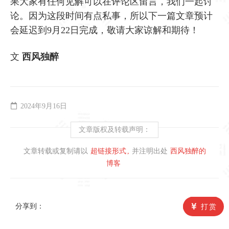
果大家有任何见解可以在评论区留言，我们一起讨
论。因为这段时间有点私事，所以下一篇文章预计
会延迟到9月22日完成，敬请大家谅解和期待！
文
西风独醉
2024年9月16日
文章版权及转载声明：
文章转载或复制请以
超链接形式
并注明出处
西风独醉的
博客
分享到：
打赏