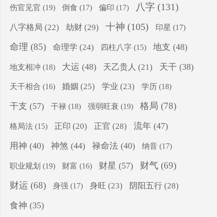
八字
(131)
伤官见官
(19)
倒食
(17)
偏印
(17)
十神
(105)
八字格局
(22)
劫财
(29)
印星
(17)
命理
(85)
地支
(48)
命理学
(24)
四柱八字
(15)
大运
(48)
天干
(38)
地支相冲
(18)
天乙贵人
(21)
婚姻
(25)
学业
(23)
学历
(18)
天干相合
(16)
格局
(78)
干支
(57)
干禄
(18)
强弱旺衰
(19)
流年
(47)
正印
(20)
正官
(28)
格局法
(15)
用神
(40)
神煞
(44)
禄命法
(40)
纳音
(17)
财气
(69)
财星
(57)
职业规划
(19)
财富
(16)
财运
(68)
身旺
(23)
阴阳五行
(28)
身强
(17)
食神
(35)