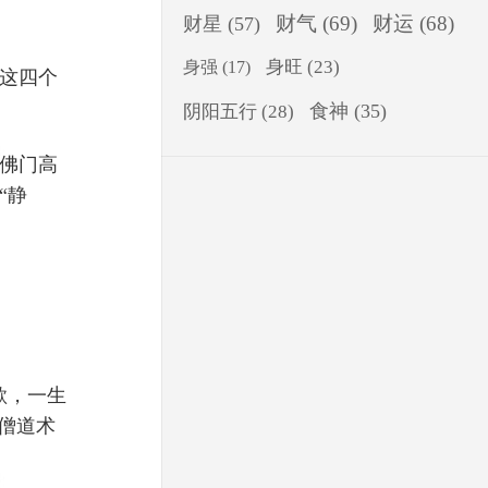
财气
(69)
财运
(68)
财星
(57)
身旺
(23)
身强
(17)
这四个
食神
(35)
阴阳五行
(28)
佛门高
“静
欲，一生
僧道术