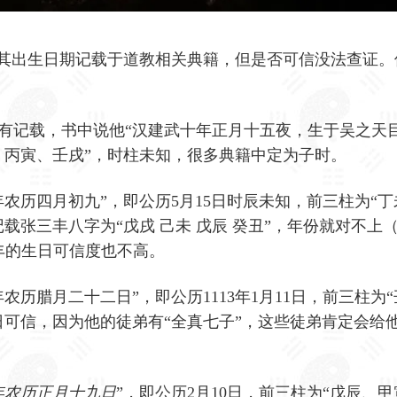
，其出生日期记载于道教相关典籍，但是否可信没法查证。
有记载，书中说他“汉建武十年正月十五夜，生于吴之天目
、丙寅、壬戌”，时柱未知，很多典籍中定为子时。
7年农历四月初九”，即公历5月15日时辰未知，前三柱为“
载张三丰八字为“戊戌 己未 戊辰 癸丑”，年份就对不上
丰的生日可信度也不高。
年农历腊月二十二日”，即公历1113年1月11日，前三柱为
日可信，因为他的徒弟有“全真七子”，这些徒弟肯定会给
8年农历正月十九日
”，即公历2月10日，前三柱为“戊辰、