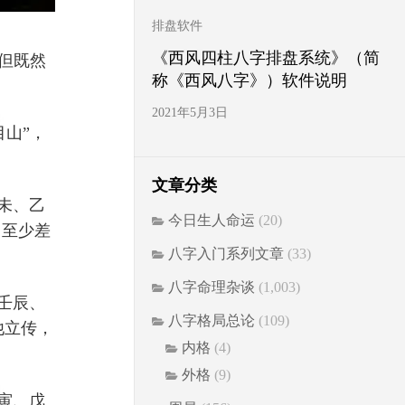
排盘软件
《西风四柱八字排盘系统》（简
但既然
称《西风八字》）软件说明
2021年5月3日
山”，
文章分类
丁未、乙
今日生人命运
(20)
（至少差
八字入门系列文章
(33)
八字命理杂谈
(1,003)
“壬辰、
八字格局总论
(109)
他立传，
内格
(4)
外格
(9)
甲寅、戊