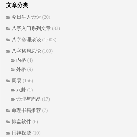
文章分类
今日生人命运
(20)
八字入门系列文章
(33)
八字命理杂谈
(1,003)
八字格局总论
(109)
内格
(4)
外格
(9)
周易
(156)
八卦
(1)
命理与周易
(17)
命理书籍推荐
(7)
排盘软件
(6)
用神探源
(10)