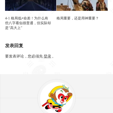
4-1 格局低≠命差！为什么有
格局重要，还是用神重要？
些八字看似很普通，但实际却
是“高大上”
发表回复
要发表评论，您必须先
登录
。