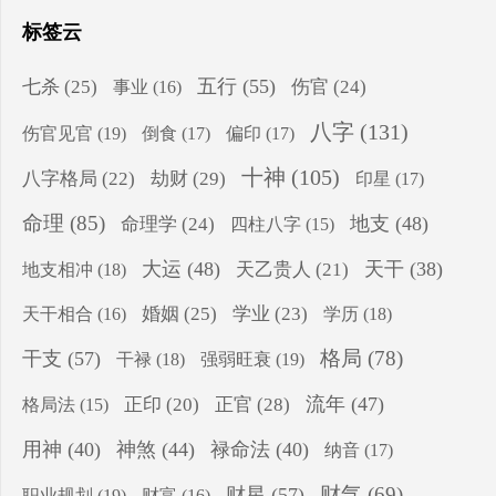
标签云
五行
(55)
七杀
(25)
伤官
(24)
事业
(16)
八字
(131)
伤官见官
(19)
倒食
(17)
偏印
(17)
十神
(105)
八字格局
(22)
劫财
(29)
印星
(17)
命理
(85)
地支
(48)
命理学
(24)
四柱八字
(15)
大运
(48)
天干
(38)
地支相冲
(18)
天乙贵人
(21)
婚姻
(25)
学业
(23)
学历
(18)
天干相合
(16)
格局
(78)
干支
(57)
干禄
(18)
强弱旺衰
(19)
流年
(47)
正印
(20)
正官
(28)
格局法
(15)
用神
(40)
神煞
(44)
禄命法
(40)
纳音
(17)
财气
(69)
财星
(57)
职业规划
(19)
财富
(16)