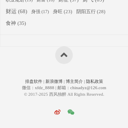
财运
(68)
身旺
(23)
阴阳五行
(28)
身强
(17)
食神
(35)
排盘软件
|
新浪微博
|
博主简介
|
隐私政策
微信：xfdz_8888 | 邮箱：chinadyz@126.com
© 2017-2025 西风独醉 All Rights Reserved.