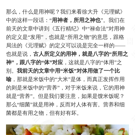
那么，什么是用神呢？我们来看徐大升《元理赋》
中的这样一段话：“
用神者，所用之神也
”。我们在
前天的文章中讲到《五行精纪》中“禄命法”对用神
的定义是“
发用
”，也就是“所用之物”的意思，跟格
局法的《元理赋》的定义可以说是完全一样的——
也就是说，
古人所定义的用神，就是八字的“所用之
神”，跟八字的“体”对应
，这就是八字的“体用”之
别。
我前天的文章中用“米饭”对体用做了一个比
喻
，那就是米饭中的“大米”是体，而真正发挥作用
的则是米饭中的“营养”，对于米饭来说，它的用神
就是“营养”。但是我们要注意，如果是馊米饭呢？
那么“细菌”就是用神，反而对人体有害。营养和细
菌都是有用之物，但有好有坏。