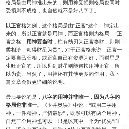
格局是由用神推出来的，则用神受损则格局也同时
受损则不成格，也自然就不是好八字了。
以正官格为例，这个格局是由“正官”这个十神定出
来的，所以正官就是用神，而正官格则为格局。“正
官之格，
用神要当时，
柱有劫刃为正官妻财，则刚
柔相济，却得财星为贵”，对于正官格来说，正官一
定要自己旺相，或正官自己有资源为好，而财星是
生旺正官的，所以见到财星则能帮扶用神正官，所
以为贵。当然了，用神还有其他更多的作用，我下
篇文章会做更详细的说明。
最后要说的是，
八字的用神并非唯一，因为八字的
格局也非唯一
。《玉井奥诀》中说：“或用二字用
神，一件精神，严切最妙”，既然可以有两个用神，
自然三个用神也可以，只是以其中一个为“优先”而