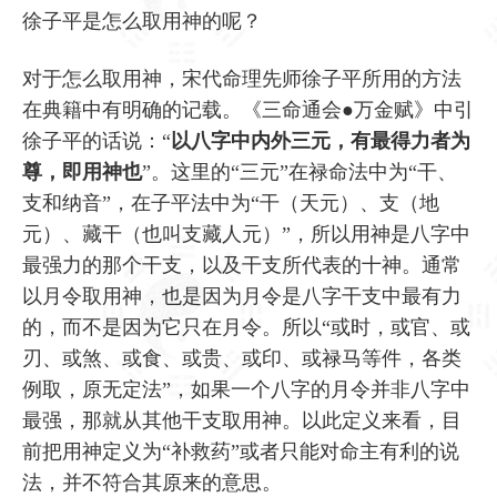
徐子平是怎么取用神的呢？
对于怎么取用神，宋代命理先师徐子平所用的方法
在典籍中有明确的记载。《三命通会●万金赋》中引
徐子平的话说：“
以八字中内外三元，有最得力者为
尊，即用神也
”。这里的“三元”在禄命法中为“干、
支和纳音”，在子平法中为“干（天元）、支（地
元）、藏干（也叫支藏人元）”，所以用神是八字中
最强力的那个干支，以及干支所代表的十神。通常
以月令取用神，也是因为月令是八字干支中最有力
的，而不是因为它只在月令。所以“或时，或官、或
刃、或煞、或食、或贵、或印、或禄马等件，各类
例取，原无定法”，如果一个八字的月令并非八字中
最强，那就从其他干支取用神。以此定义来看，目
前把用神定义为“补救药”或者只能对命主有利的说
法，并不符合其原来的意思。