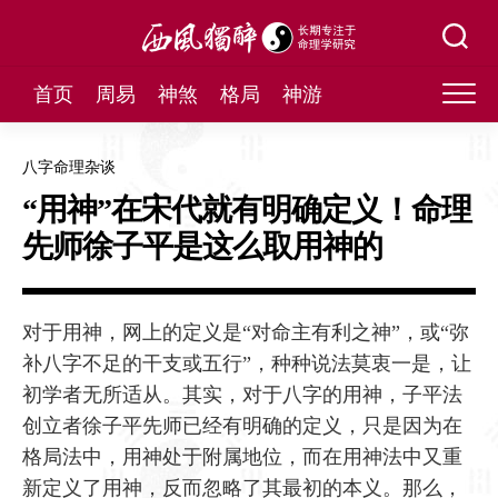
Skip
to
content
首页
周易
神煞
格局
神游
八字命理杂谈
“用神”在宋代就有明确定义！命理
先师徐子平是这么取用神的
对于用神，网上的定义是“对命主有利之神”，或“弥
补八字不足的干支或五行”，种种说法莫衷一是，让
初学者无所适从。其实，对于八字的用神，子平法
创立者徐子平先师已经有明确的定义，只是因为在
格局法中，用神处于附属地位，而在用神法中又重
新定义了用神，反而忽略了其最初的本义。那么，