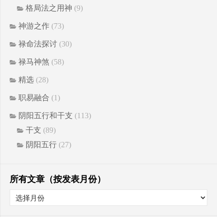
格局法之用神
(9)
神游之作
(73)
禄命法探讨
(30)
禄马神煞
(58)
精选
(28)
职易融合
(1)
阴阳五行和干支
(113)
干支
(89)
阴阳五行
(27)
所有文章（按发表月份）