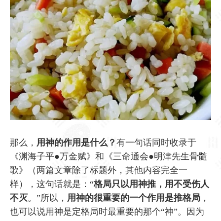
那么，
用神的作用是什么？
有一句话同时收录于
《渊海子平●万金赋》和《三命通会●明津先生骨髓
歌》（两篇文章除了标题外，其他内容完全一
样），这句话就是：“
格局只以用神推，用不受伤人
不灭
。”所以，
用神的很重要的一个作用是推格局
，
也可以说用神是定格局时最重要的那个“神”。因为