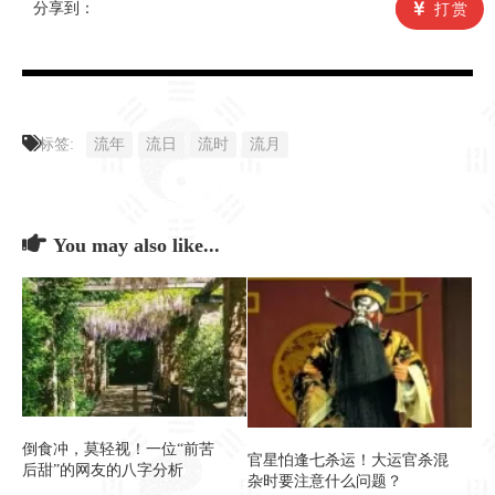
分享到：
打赏
标签:
流年
流日
流时
流月
You may also like...
倒食冲，莫轻视！一位“前苦
官星怕逢七杀运！大运官杀混
后甜”的网友的八字分析
杂时要注意什么问题？