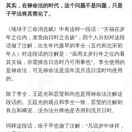
其实，在禄命法的时代，这个问题不是问题，只是
子平法将其简化了。
《珞琭子三命消息赋》中有这样一段话：“灾福在岁
年之位内，发觉由日时之击扬”，四个人分别对这段
话做了注解，出生年代最早的李仝（五代和北宋初
年人）对这段话的注解是：“虽用太岁行年之位内看
其灾福，亦需择吉日吉时乃可用事也”。李仝使用的
是禄命法，可见禄命法是流年流月流日流时均使用
的。
除了李仝，王廷光和昙莹和尚也是用禄命法注解这
段话的。王廷光的观点和李仝一致，昙莹的注解则
有点和稀泥，没办法分辨他是否用到流月日时。
同样这段话，徐子平也做了注解：“凡说岁中休祥，