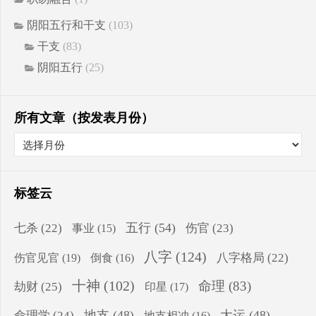
阴阳五行和干支
(103)
干支
(83)
阴阳五行
(25)
所有文章（按发表月份）
标签云
五行
(54)
七杀
(22)
伤官
(23)
事业
(15)
八字
(124)
伤官见官
(19)
八字格局
(22)
倒食
(16)
十神
(102)
命理
(83)
劫财
(25)
印星
(17)
地支
(48)
大运
(48)
命理学
(24)
地支相冲
(16)