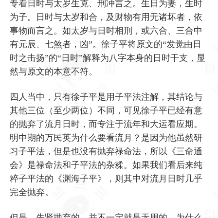
专看日时与太岁生克、刑冲言之。生日为妻，生时
为子。日时与太岁和合，及财物有用无诸坏者，依
事物而言之。如太岁与日时相刑，或六合、三合中
有元辰、七煞者，凶”。徐子平将原文的“发觉由日
时之击扬”的“日时”解释为八字本身的日时干支，显
然与原文的本意不符。
四人当中，只有徐子平是用子平法注解，其结论与
其他三位（至少两位）不同，可见徐子平已经有意
的抛弃了流月日时，而专注于流年和大运看应期。
明中期的万民英为什么要看流月？是因为他虽然研
习子平法，但是也没有抛弃禄命法，所以《三命通
会》是禄命法和子平法的杂糅。如果我们看后来纯
粹子平法的《渊海子平》，则其中对流月日时几乎
完全抛弃。
但是，先贤抛弃的，并不一定就是无用的。为什么