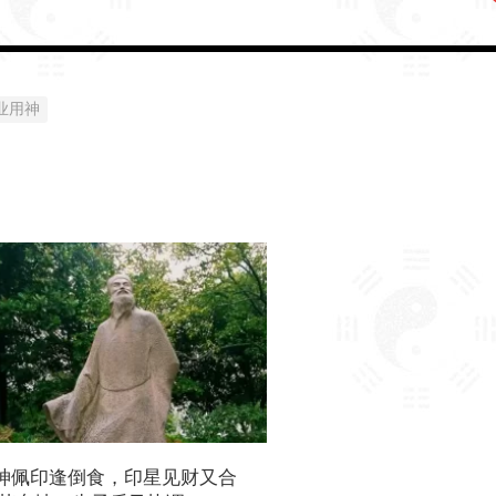
业用神
神佩印逢倒食，印星见财又合