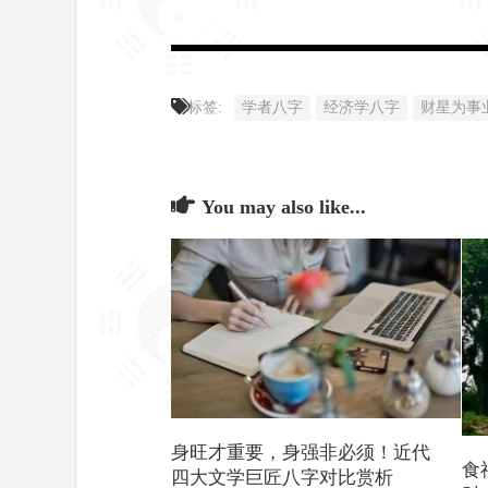
标签:
学者八字
经济学八字
财星为事
You may also like...
身旺才重要，身强非必须！近代
食
四大文学巨匠八字对比赏析