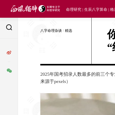
Skip
to
命理研究 | 生辰八字算命 | 
content
八字命理杂谈
/
精选
2025年国考招录人数最多的前三
来源于pexels）