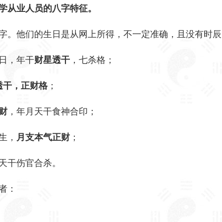
学从业人员的八字特征。
字。他们的生日是从网上所得，不一定准确，且没有时辰
2日，年干
财星透干
，七杀格；
透干，正财格
；
财
，年月天干食神合印；
相生，
月支本气正财
；
格，天干伤官合杀。
得者：