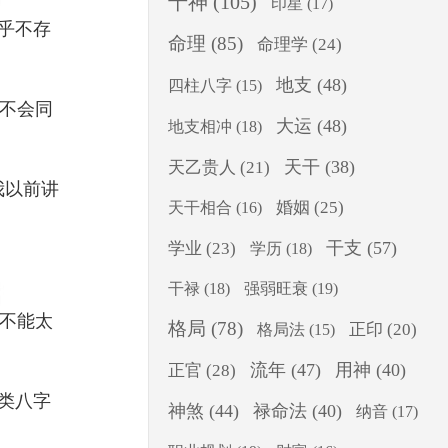
十神
(105)
印星
(17)
乎不存
命理
(85)
命理学
(24)
地支
(48)
四柱八字
(15)
不会同
大运
(48)
地支相冲
(18)
天干
(38)
天乙贵人
(21)
我以前讲
婚姻
(25)
天干相合
(16)
干支
(57)
学业
(23)
学历
(18)
干禄
(18)
强弱旺衰
(19)
不能太
格局
(78)
正印
(20)
格局法
(15)
流年
(47)
用神
(40)
正官
(28)
类八字
神煞
(44)
禄命法
(40)
纳音
(17)