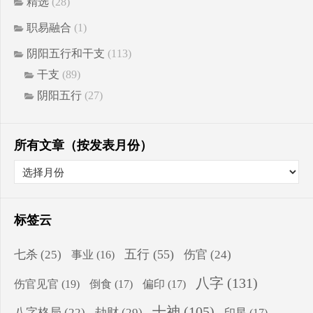
精选
(28)
职易融合
(1)
阴阳五行和干支
(113)
干支
(89)
阴阳五行
(27)
所有文章（按发表月份）
标签云
五行
(55)
七杀
(25)
伤官
(24)
事业
(16)
八字
(131)
伤官见官
(19)
倒食
(17)
偏印
(17)
十神
(105)
八字格局
(22)
劫财
(29)