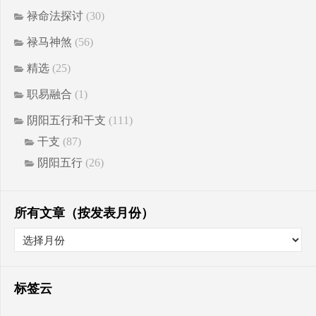
禄命法探讨
(30)
禄马神煞
(56)
精选
(25)
职易融合
(1)
阴阳五行和干支
(111)
干支
(87)
阴阳五行
(26)
所有文章（按发表月份）
标签云