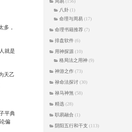
周易
(156)
八卦
(1)
命理与周易
(17)
太多，
命理书籍推荐
(7)
排盘软件
(6)
人就是
用神探源
(10)
格局法之用神
(9)
神游之作
(73)
为天乙
禄命法探讨
(30)
禄马神煞
(58)
精选
(28)
子平典
职易融合
(1)
论偏
阴阳五行和干支
(113)