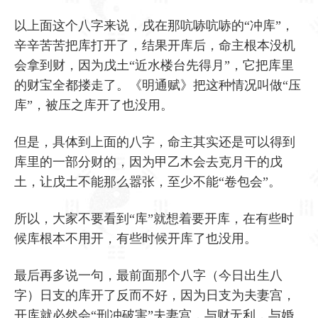
以上面这个八字来说，戌在那吭哧吭哧的“冲库”，
辛辛苦苦把库打开了，结果开库后，命主根本没机
会拿到财，因为戊土“近水楼台先得月”，它把库里
的财宝全都搂走了。《明通赋》把这种情况叫做“压
库”，被压之库开了也没用。
但是，具体到上面的八字，命主其实还是可以得到
库里的一部分财的，因为甲乙木会去克月干的戊
土，让戊土不能那么嚣张，至少不能“卷包会”。
所以，大家不要看到“库”就想着要开库，在有些时
候库根本不用开，有些时候开库了也没用。
最后再多说一句，最前面那个八字（今日出生八
字）日支的库开了反而不好，因为日支为夫妻宫，
开库就必然会“刑冲破害”夫妻宫，与财无利，与婚