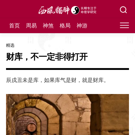
Skip
to
content
首页
周易
神煞
格局
神游
精选
财库，不一定非得打开
辰戌丑未是库，如果库气是财，就是财库。