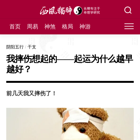
Skip
to
content
首页
周易
神煞
格局
神游
阴阳五行
/
干支
我摔伤想起的——起运为什么越早
越好？
前几天我又摔伤了！