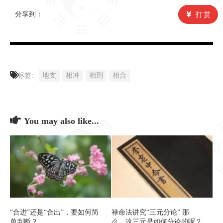
分享到：
打赏
标签:
地支
相冲
相刑
相合
You may also like...
“合进”还是“合出”，要如何简
禄命法讲究“三元分论” 那
单判断？
么，这三元是如何分论的呢？