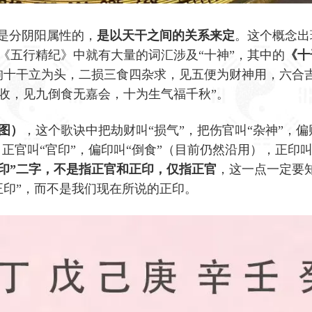
它是分阴阳属性的，
是以天干之间的关系来定
。这个概念出
《五行精纪》中就有大量的词汇涉及“十神”，其中的
《十
拘十干立为头，二损三食四杂求，见五便为财神用，六合
收，见九倒食无嘉会，十为生气福千秋”。
图）
，这个歌诀中把劫财叫“损气”，把伤官叫“杂神”，偏
，正官叫“官印”，偏印叫“倒食”（目前仍然沿用），正印叫
印”二字，不是指正官和正印，仅指正官
，这一点一定要
正印”，而不是我们现在所说的正印。