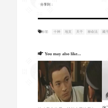
分享到：
标签:
十神
地支
天干
禄命法
藏
You may also like...
张