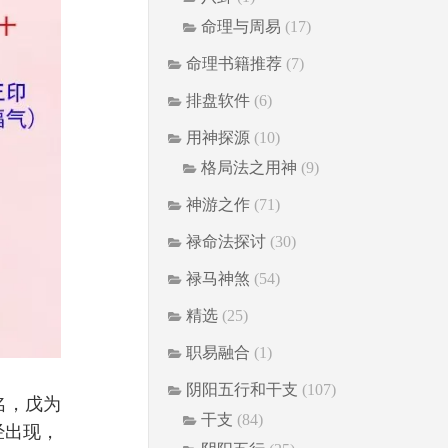
命理与周易
(17)
命理书籍推荐
(7)
排盘软件
(6)
用神探源
(10)
格局法之用神
(9)
神游之作
(71)
禄命法探讨
(30)
禄马神煞
(54)
精选
(25)
职易融合
(1)
阴阳五行和干支
(107)
名，戊为
干支
(84)
经出现，