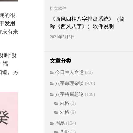
排盘软件
现的很
《西风四柱八字排盘系统》（简
干发用
称《西风八字》）软件说明
吉庆有来
2021年5月3日
财叫“财
文章分类
“福
知道。另
今日生人命运
(20)
八字命理杂谈
(970)
八字格局总论
(108)
内格
(3)
外格
(9)
周易
(154)
八卦
(1)