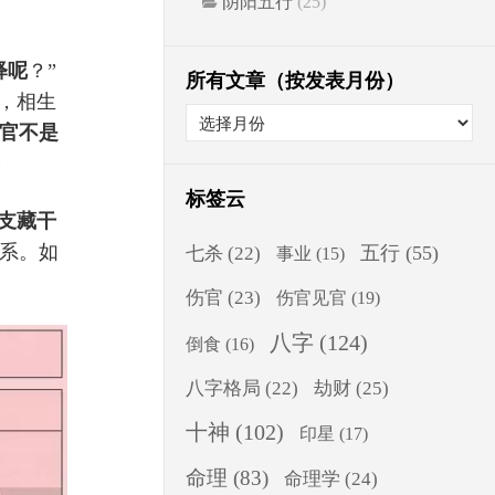
阴阳五行
(25)
释呢
？”
所有文章（按发表月份）
，相生
官不是
标签云
支藏干
系。如
五行
(55)
七杀
(22)
事业
(15)
伤官
(23)
伤官见官
(19)
八字
(124)
倒食
(16)
八字格局
(22)
劫财
(25)
十神
(102)
印星
(17)
命理
(83)
命理学
(24)