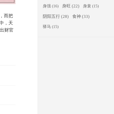
身旺
(22)
身强
(16)
身衰
(15)
，而把
食神
(33)
阴阳五行
(28)
中，天
驿马
(15)
出财官