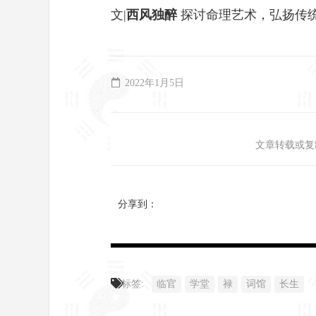
文|
西风独醉
探讨命理艺术，弘扬传
2022年1月5日
文章转载或复
分享到：
标签:
临官
学堂
禄
词馆
长生