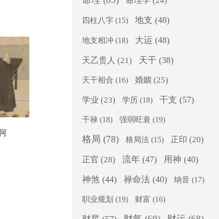
命理学
(24)
地支
(48)
四柱八字
(15)
大运
(48)
地支相冲
(18)
天干
(38)
天乙贵人
(21)
婚姻
(25)
天干相合
(16)
干支
(57)
学业
(23)
学历
(18)
干禄
(18)
强弱旺衰
(19)
何
格局
(78)
正印
(20)
格局法
(15)
流年
(47)
用神
(40)
正官
(28)
神煞
(44)
禄命法
(40)
纳音
(17)
职业规划
(19)
财富
(16)
财气
(69)
财运
(68)