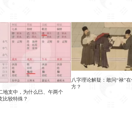
八字理论解疑：敢问“禄”在
方？
二地支中，为什么巳、午两个
支比较特殊？