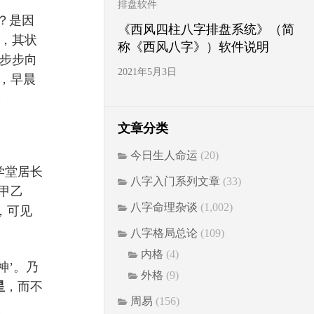
排盘软件
？是因
《西风四柱八字排盘系统》（简
，其状
称《西风八字》）软件说明
步步向
2021年5月3日
，早晨
文章分类
今日生人命运
(20)
学堂居长
八字入门系列文章
(33)
甲乙
八字命理杂谈
(1,002)
，可见
八字格局总论
(109)
内格
(4)
神’。乃
外格
(9)
星
，而不
周易
(156)