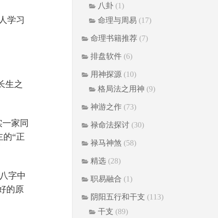
八卦
(1)
人学习
命理与周易
(17)
命理书籍推荐
(7)
排盘软件
(6)
用神探源
(10)
长生之
格局法之用神
(9)
神游之作
(73)
实一家同
禄命法探讨
(30)
的“正
禄马神煞
(58)
精选
(28)
八字中
职易融合
(1)
好的原
阴阳五行和干支
(113)
干支
(89)