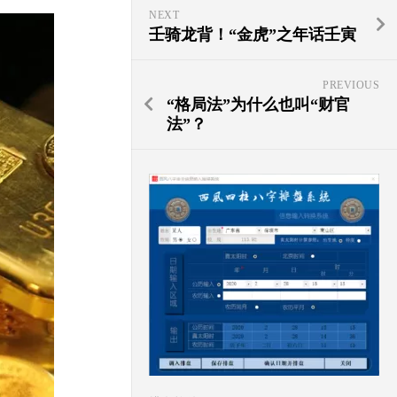
NEXT
壬骑龙背！“金虎”之年话壬寅
PREVIOUS
“格局法”为什么也叫“财官
法”？