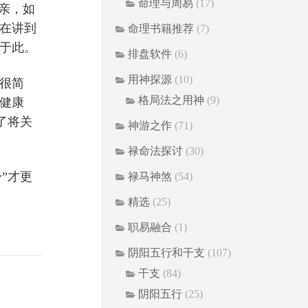
命理与周易
(17)
亲，如
在讲到
命理书籍推荐
(7)
于此。
排盘软件
(6)
用神探源
(10)
很简
格局法之用神
(9)
健康
了将关
神游之作
(71)
禄命法探讨
(30)
”才更
禄马神煞
(54)
精选
(25)
职易融合
(1)
阴阳五行和干支
(107)
干支
(84)
阴阳五行
(25)