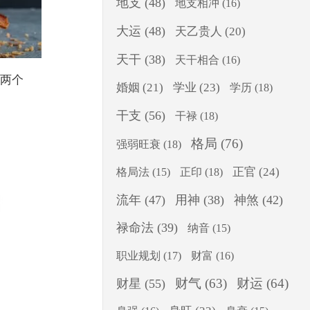
地支
(48)
地支相冲
(16)
大运
(48)
天乙贵人
(20)
天干
(38)
天干相合
(16)
这两个
婚姻
(21)
学业
(23)
学历
(18)
干支
(56)
干禄
(18)
格局
(76)
强弱旺衰
(18)
正印
(18)
正官
(24)
格局法
(15)
流年
(47)
用神
(38)
神煞
(42)
禄命法
(39)
纳音
(15)
职业规划
(17)
财富
(16)
财气
(63)
财运
(64)
财星
(55)