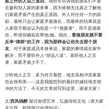
庭之外的人说三道四
。我经常告诉我的朋友们不要
去掺和别人家的家务事，因为谁都无法真正了解他
们家庭矛盾产生的真正原因。外人对任何一方的鼓
励，最终只会让家庭矛盾激化，而最终的结果就是
人家双方都会认为你是一个“挑拨者”，而不是感谢
你，即使你确实在帮他/她。因此，
要做朋友就不要
反串“律师”的工作，因为那样会让你失去那个朋
友
。对于家庭成员本身来说，家庭的事情就在家中
解决，而不要听外人“胡说八道”。喜听他人之言
者，家庭矛盾少不了。
少听他人之言，多为对方着想，地支虽相冲其家庭
也会很和美——这是我能想到的最好的减轻地支相
冲的方法了。今天的文章就写到这里，谢谢大家！
文|
西风独醉
探讨命理艺术，弘扬传统文化（请大家
关注我，和我探讨命理知识）