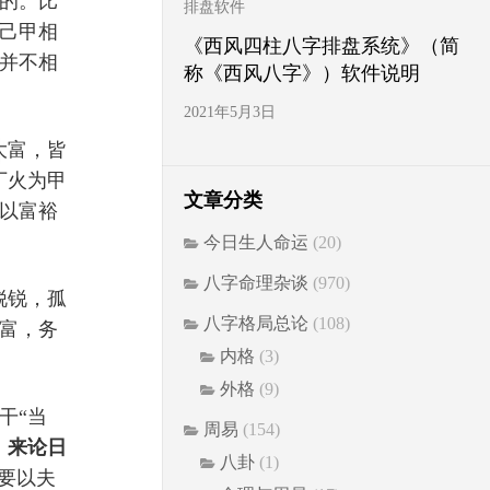
的。比
排盘软件
己甲相
《西风四柱八字排盘系统》（简
并不相
称《西风八字》）软件说明
2021年5月3日
大富，皆
丁火为甲
文章分类
以富裕
今日生人命运
(20)
八字命理杂谈
(970)
锐锐，孤
八字格局总论
(108)
富，务
内格
(3)
外格
(9)
干“当
周易
(154)
，来论日
八卦
(1)
要以夫