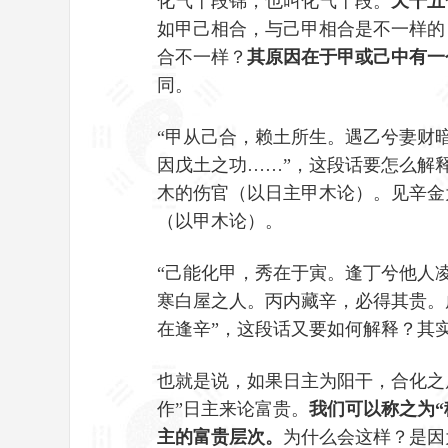
化气十段锦，也叫化气十段。
天干五
如甲己相合，与己甲相合是不一样的
合不一样？
其原因在于甲或己中有一
同。
“
甲从己合，赖土所生。遇乙兮妻财
因戊土之功……”，这段话要怎么解
木的伤官（以日主甲木论）。见辛金
（以甲木论）。
“己能化甲，秀在于寅。逢丁兮他人
寒白屋之人。丙内藏辛，必得其贵。
在逢辛”，这段话又要如何解释？其
也就是说，如果日主为阳干，合化之
作”日主来论富贵。
我们可以称之为
主的富贵层次。
为什么会这样？是因