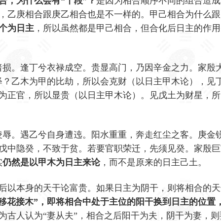
合，为什么会有“十段”？
是因为相合顺序不同的组合造成
，乙庚相合跟庚乙相合也是不一样的。甲己相合为什么跟
个为日主
，所以虽然都是甲己相合，但合化后日主的作用
暗损。逢丁兮衣禄成空。贵显高门，乃因辛金之力。家殷
释？乙木为甲的比劫，所以会克财（以日主甲木论），见
为正官，所以显贵（以日主甲木论）。见戊土为财星，所
凌辱。遇乙兮自身遭迍。阳水重重，奔走红尘之客。庚金
戊中隐癸，不致于贫。若要官职荣迁，先须见癸。家殷巨
实
仍然是以甲木为日主来论
，而不是原来的日主己土。
后以本身的天干论富贵。如果日主为阴干，则将相合的天
“移花接木”，即将相合中处于主位的阳干换到日主的位置
为古人认为“妻从夫”，相合之后阳干为夫，阴干为妻，则