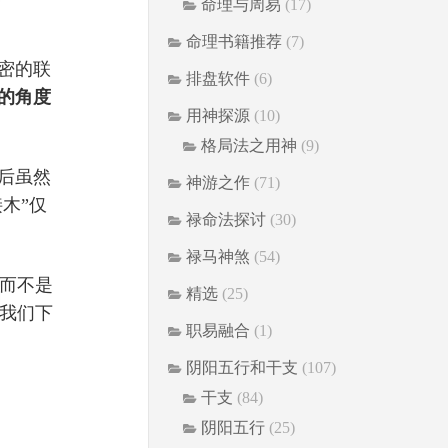
命理与周易
(17)
命理书籍推荐
(7)
密的联
排盘软件
(6)
的角度
用神探源
(10)
格局法之用神
(9)
后
虽然
神游之作
(71)
接木”仅
禄命法探讨
(30)
禄马神煞
(54)
而不是
精选
(25)
我们下
职易融合
(1)
阴阳五行和干支
(107)
干支
(84)
阴阳五行
(25)