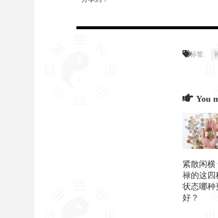
标签:
You ma
紧散闲横
禄的这四
状态哪种
好？