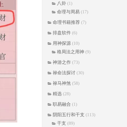
八卦
(1)
命理与周易
(17)
命理书籍推荐
(7)
排盘软件
(6)
用神探源
(10)
格局法之用神
(9)
神游之作
(73)
禄命法探讨
(30)
禄马神煞
(58)
精选
(28)
职易融合
(1)
阴阳五行和干支
(113)
干支
(89)