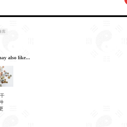
禄库
y also like...
 干
种
更