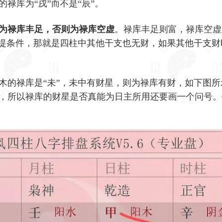
禄库为“戌”而不是“辰”。
则为禄库丰足，否则为禄库空虚
。禄库丰足则富，禄库空虚
前提条件，那就是四柱中其他干支也无财，如果其他干支财
木的禄库是“未”，未中有财星，则为禄库有财，如下图所
，所以禄库的财星是否真能为日主所用还要画一个问号。