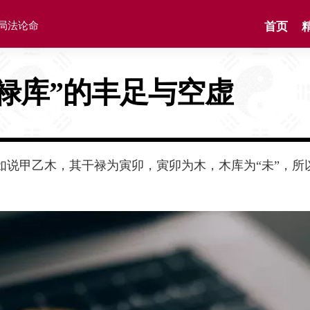
格局法论命
首页
“禄库”的丰足与空虚
说甲乙木，其干禄为寅卯，寅卯为木，木库为“未”，所以