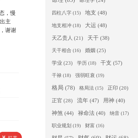
命理学
(24)
地支
(48)
态，慢
四柱八字
(15)
出主
大运
(48)
地支相冲
(18)
，谢谢
天干
(38)
天乙贵人
(21)
婚姻
(25)
天干相合
(16)
干支
(57)
学业
(23)
学历
(18)
干禄
(18)
强弱旺衰
(19)
格局
(78)
正印
(20)
格局法
(15)
流年
(47)
用神
(40)
正官
(28)
神煞
(44)
禄命法
(40)
纳音
(17)
职业规划
(19)
财富
(16)
财气
(69)
财运
(68)
打赏