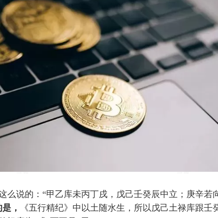
这么说的：“甲乙库未丙丁戌，戊己壬癸辰中立；庚辛若
的是，
《五行精纪》中以土随水生，所以戊己土禄库跟壬