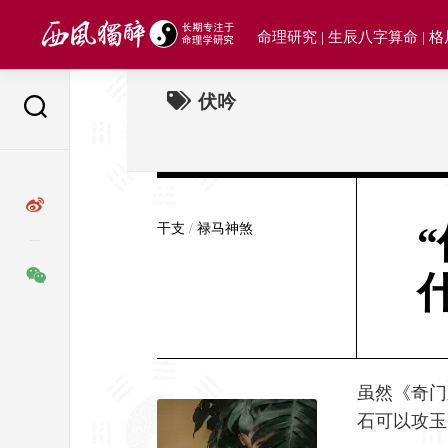
Skip
to
命理研究 | 生辰八字算命 | 
content
伏吟
干支
/
禄马神煞
虽然《奇门
石可以攻玉