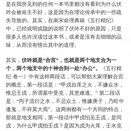
是在我所见到的任何一本书里都没有看到为什么伏
吟会被命主不好，这是因为在理论传承中的一些疏
失导致的。其实，在南宋命理典籍《五行精纪》
中，已经或明或隐的说明了伏吟不好的原因，只是
很多人也许没读过这本书，或者是没有去细细的品
味，从而没有悟出其中的道理。
其实，
伏吟就是“合宫”，也就是两个地支合为一
个，两个地支中的十神合到一处“办公”。
《五行精
纪·卷一》中有这样两段话，可以帮助大家理解合宫
的概念，第一段话是：“甲戌自库之火，不嫌众水，
惟忌壬戌，所谓墓中受克，其患难逃。” 第二段话
是：“丙子流衍之水，不忌众土，惟嫌庚子，乃旺中
逢鬼，不祥莫大焉”。这两例都有一个共同的特点，
那就是地支相同，第一段话中甲戌怕见壬戌，是同
戌，为什么甲戌怕壬戌？是因为戌为火库，壬水克