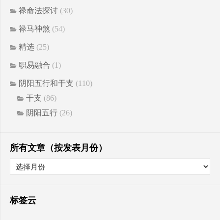
禄命法探讨
(30)
禄马神煞
(54)
精选
(25)
职易融合
(1)
阴阳五行和干支
(110)
干支
(86)
阴阳五行
(26)
所有文章（按发表月份）
标签云