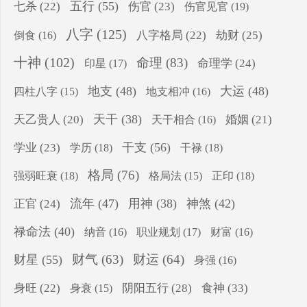
五行
(55)
七杀
(22)
伤官
(23)
伤官见官
(19)
八字
(125)
八字格局
(22)
劫财
(25)
倒食
(16)
十神
(102)
命理
(83)
命理学
(24)
印星
(17)
地支
(48)
大运
(48)
四柱八字
(15)
地支相冲
(16)
天干
(38)
天乙贵人
(20)
婚姻
(21)
天干相合
(16)
干支
(56)
学业
(23)
学历
(18)
干禄
(18)
格局
(76)
强弱旺衰
(18)
正印
(18)
格局法
(15)
流年
(47)
用神
(38)
神煞
(42)
正官
(24)
禄命法
(40)
纳音
(16)
职业规划
(17)
财富
(16)
财气
(63)
财运
(64)
财星
(55)
身强
(16)
食神
(33)
身旺
(22)
阴阳五行
(28)
身衰
(15)