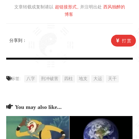
文章转载或复制请以
超链接形式
并注明出处
西风独醉的
博客
分享到：
打赏
标签:
八字
刑冲破害
四柱
地支
大运
天干
You may also like...