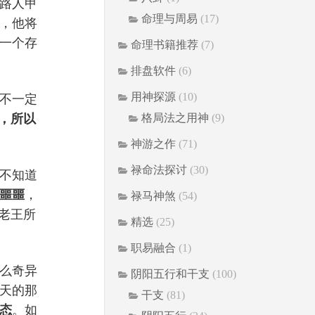
路人甲
命理与周易
(17)
，他将
一个存
命理书籍推荐
(7)
排盘软件
(6)
用神探源
(10)
不一定
格局法之用神
(9)
，所以
神游之作
(71)
禄命法探讨
(30)
不知道
噩噩
，
禄马神煞
(54)
老王所
精选
(25)
职易融合
(1)
么奇异
阴阳五行和干支
(100)
天的那
干支
(81)
态
。如