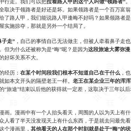
中行走。我们可以把
拉着路人甲的这个人叫做“领路者”
。
全取决于领路者是好还是坏。如果领路者是一个百万富翁
给了路人甲，我们能说路人甲逢晦不好吗？如果领路者是
屋实施掠夺，那就是另外一个结局了。
鼻子走”
，自己的事情自己无法做主，但被人牵着鼻子走也
。但为什么还被称为是“晦”呢？是因为
这段旅途大雾弥漫
的好坏关系不大。
的经历：
在某个时间段我们根本不知道自己在干什么
，也
就如本文开头的隔壁老王一样。
老王在某企业三年的浑浑
的“旅途”结束以后他的获得就一定差，这取决于三年以后
漫画。漫画中有一个人抬头看天，周围的人以为天上有什
众人看了半天没发现天上有什么东西，于是就去问最先看
这个漫画里，
其他看天的人在那个时刻就是处于“晦”的状