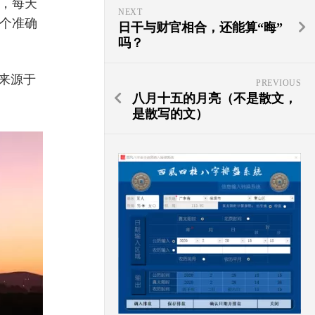
，每天
NEXT
个准确
日干与财官相合，还能算“晦”
吗？
来源于
PREVIOUS
八月十五的月亮（不是散文，
是散写的文）