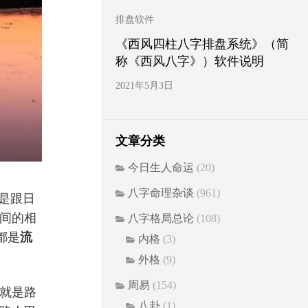
排盘软件
《西风四柱八字排盘系统》（简
称《西风八字》）软件说明
2021年5月3日
文章分类
今日生人命运
(20)
八字命理杂谈
(961)
是跟日
间的相
八字格局总论
(108)
都是
流
内格
(3)
外格
(9)
周易
(154)
就是路
八卦
(1)