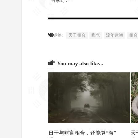
分享到：
标签:
天干相合
晦气
流年逢晦
相合
You may also like...
日干与财官相合，还能算“晦”
天