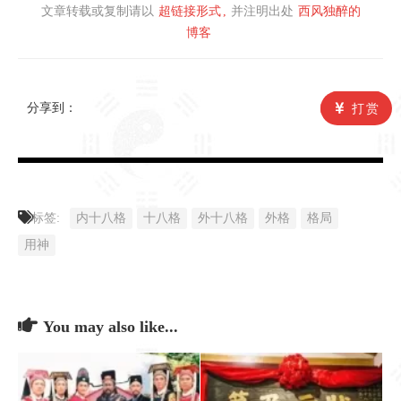
文章转载或复制请以
超链接形式
并注明出处
西风独醉的
博客
分享到：
打赏
标签:
内十八格
十八格
外十八格
外格
格局
用神
You may also like...