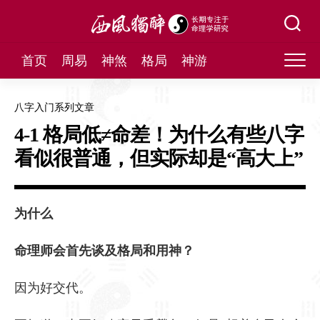
Skip
to
content
首页
周易
神煞
格局
神游
八字入门系列文章
4-1 格局低≠命差！为什么有些八字
看似很普通，但实际却是“高大上”
为什么
命理师会首先谈及格局和用神？
因为好交代。