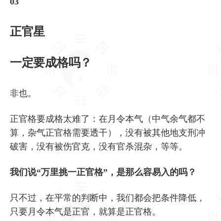
03
正官星
一定要成格吗？
非也。
正官格要成格太难了：在月令本气（中气余气都不
算，杂气正官格需要透干），没有被其他地支刑冲
破害，没有被伤官克，没有官杀混杂，等等。
我们说“万里挑一正官格”，是那么容易入的吗？
只不过，在平常的判断中，我们都会把条件降低，
只要月令本气是正官，就算是正官格。