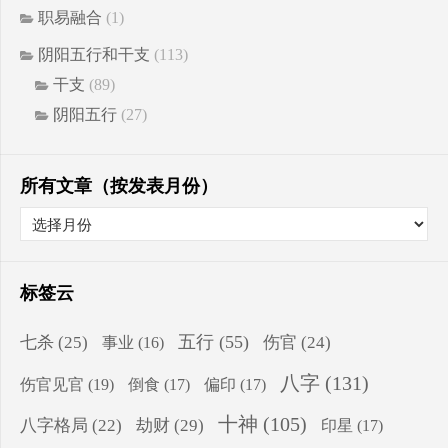
职易融合
(1)
阴阳五行和干支
(113)
干支
(89)
阴阳五行
(27)
所有文章（按发表月份）
标签云
五行
(55)
七杀
(25)
伤官
(24)
事业
(16)
八字
(131)
伤官见官
(19)
倒食
(17)
偏印
(17)
十神
(105)
八字格局
(22)
劫财
(29)
印星
(17)