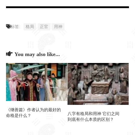
标签:
格局
正官
用神
You may also like...
《继善篇》作者认为的最好的
八字有格局和用神 它们之间
命格是什么？
到底有什么本质的区别？