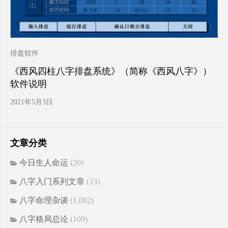
排盘软件
《西风四柱八字排盘系统》（简称《西风八字》）
软件说明
2021年5月3日
文章分类
今日生人命运
(20)
八字入门系列文章
(33)
八字命理杂谈
(1,002)
八字格局总论
(109)