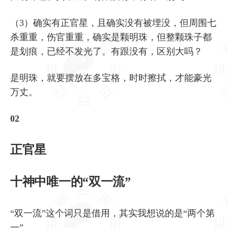
（3）确实有正官星，且确实没有被埋没，但周围七
杀重重，伤官重重，确实是颗明珠，但整颗珠子都
是划痕，已经不发光了。有跟没有，区别大吗？
是明珠，就要摆放在多宝格，时时擦拭，才能豪光
万丈。
02
正官星
十神中唯一的“双一流”
“双一流”这个词只是借用，其实我想说的是“两个第
一”。