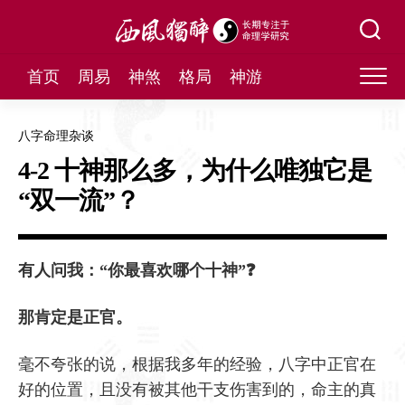
Skip
to
content
首页
周易
神煞
格局
神游
八字命理杂谈
4-2 十神那么多，为什么唯独它是
“双一流”？
有人问我：“你最喜欢哪个十神”❓
那肯定是正官。
毫不夸张的说，根据我多年的经验，八字中正官在
好的位置，且没有被其他干支伤害到的，命主的真