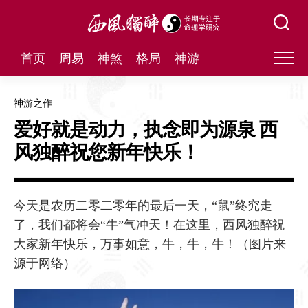
Skip
to
content
首页
周易
神煞
格局
神游
神游之作
爱好就是动力，执念即为源泉 西
风独醉祝您新年快乐！
今天是农历二零二零年的最后一天，“鼠”终究走
了，我们都将会“牛”气冲天！在这里，西风独醉祝
大家新年快乐，万事如意，牛，牛，牛！（图片来
源于网络）