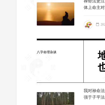
禄命法更注
体上命主对
20
八字命理杂谈
我对禄命法
强于子平法