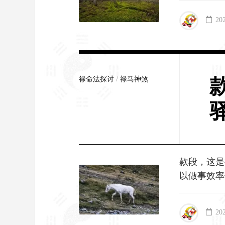
20
禄命法探讨
/
禄马神煞
款段，这是
以做事效率
20