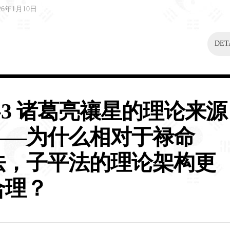
26年1月10日
DET
2-3 诸葛亮禳星的理论来源
——为什么相对于禄命
法，子平法的理论架构更
合理？