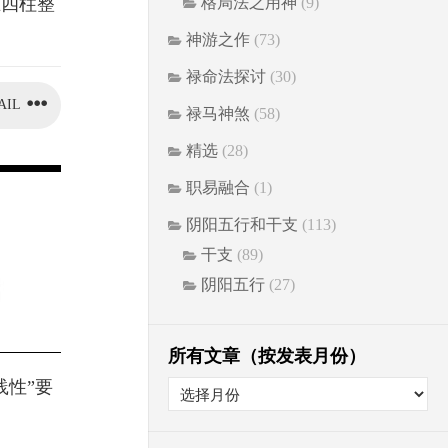
在四柱整
格局法之用神
(9)
神游之作
(73)
禄命法探讨
(30)
AIL
禄马神煞
(58)
精选
(28)
职易融合
(1)
阴阳五行和干支
(113)
干支
(89)
阴阳五行
(27)
所有文章（按发表月份）
践性”要