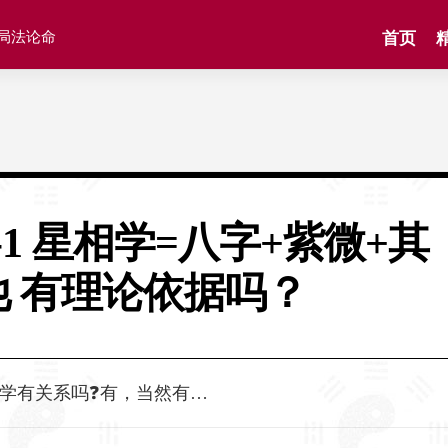
格局法论命
首页
-1 星相学=八字+紫微+其
他 有理论依据吗？
学有关系吗❓有，当然有…