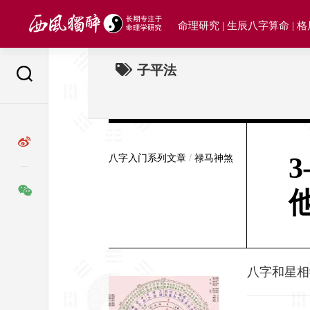
Skip
to
命理研究 | 生辰八字算命 | 
content
子平法
3
八字入门系列文章
/
禄马神煞
八字和星相